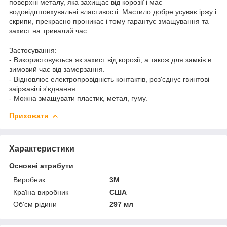
поверхні металу, яка захищає від корозії і має
водовідштовхувальні властивості. Мастило добре усуває іржу і
скрипи, прекрасно проникає і тому гарантує змащування та
захист на тривалий час.
Застосування:
- Використовується як захист від корозії, а також для замків в
зимовий час від замерзання.
- Відновлює електропровідність контактів, роз'єднує гвинтові
заіржавілі з'єднання.
- Можна змащувати пластик, метал, гуму.
Приховати
Характеристики
Основні атрибути
Виробник
3М
Країна виробник
США
Об'єм рідини
297 мл