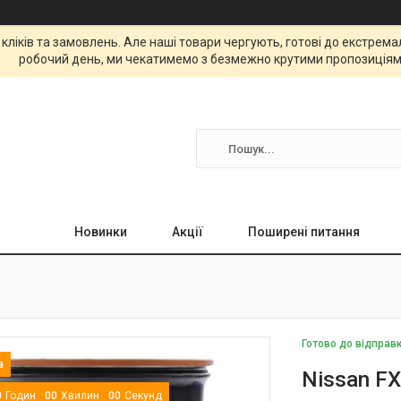
 кліків та замовлень. Але наші товари чергують, готові до екстре
робочий день, ми чекатимемо з безмежно крутими пропозиціям
Новинки
Акції
Поширені питання
Готово до відправ
Nissan F
0
Годин
0
0
Хвилин
0
0
Секунд