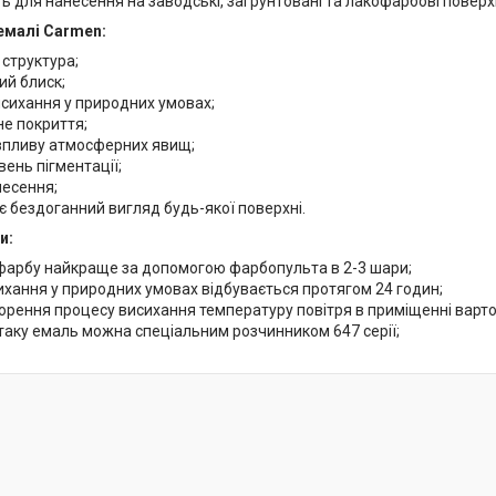
ть для нанесення на заводські, загрунтовані та лакофарбові поверхн
емалі Carmen:
структура;
ий блиск;
сихання у природних умовах;
не покриття;
 впливу атмосферних явищ;
вень пігментації;
несення;
 бездоганний вигляд будь-якої поверхні.
и:
фарбу найкраще за допомогою фарбопульта в 2-3 шари;
ихання у природних умовах відбувається протягом 24 годин;
рення процесу висихання температуру повітря в приміщенні варто п
таку емаль можна спеціальним розчинником 647 серії;