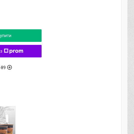
упити
 з
-89