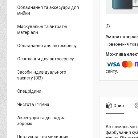
Обладнання та аксесуари для
мийки
Маскувальні та витратні
матеріали
повернення тов
Обладнання для автосервісу
Освітлення для автосервісу
сайту.
Засоби індивідуального
захисту (ЗІЗ)
Спецрідини
Чистота і гігієна
Опис
Аксесуари та догляд за
зброєю
Автоемаль мета
фарбування куз
Продукція для медичних