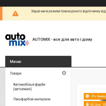
Зараз ми в режимі повноцінного відпочинку від
AUTOMIX - все для авто і дому
Товари
Автомобільні фарби
(автоемалі)
–5%
Лакофарбові матеріали
0
0
Днів
0