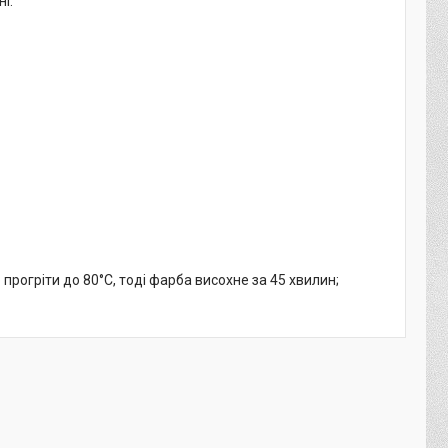
і.
рогріти до 80°C, тоді фарба висохне за 45 хвилин;