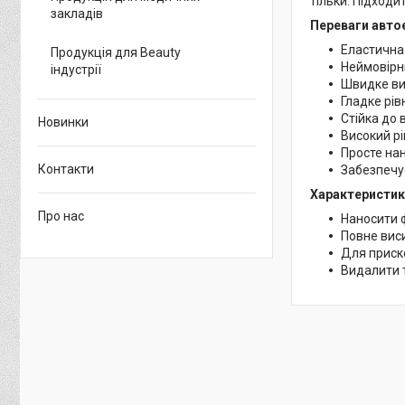
тільки. Підходи
закладів
Переваги авто
Еластична 
Продукція для Beauty
Неймовірн
індустрії
Швидке ви
Гладке рів
Стійка до
Новинки
Високий рі
Просте на
Контакти
Забезпечує
Характеристик
Про нас
Наносити 
Повне вис
Для приско
Видалити 