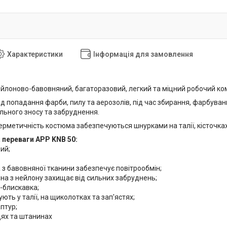
Характеристики
Інформація для замовлення
ейлоново-бавовняний, багаторазовий, легкий та міцний робочий ко
д попадання фарби, пилу та аерозолів, під час збирання, фарбуван
льного зносу та забруднення.
ерметичність костюма забезпечуються шнурками на талії, кісточках,
 переваги APP KNB 50:
ний;
 з бавовняної тканини забезпечує повітрообмін;
ина з нейлону захищає від сильних забруднень;
а-блискавка;
ують у талії, на щиколотках та зап'ястях;
птур;
дях та штанинах