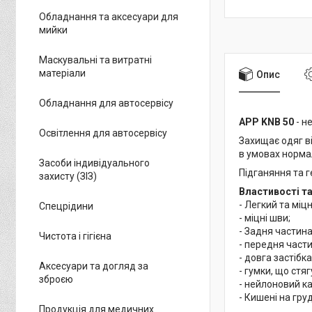
Обладнання та аксесуари для
мийки
Маскувальні та витратні
матеріали
Опис
Обладнання для автосервісу
APP KNB 50
- н
Освітлення для автосервісу
Захищає одяг ві
в умовах норма
Засоби індивідуального
Підганяння та г
захисту (ЗІЗ)
Властивості та
- Легкий та міц
Спецрідини
- міцні шви;
- Задня частина
Чистота і гігієна
- передня част
- довга застібк
Аксесуари та догляд за
- гумки, що стяг
зброєю
- нейлоновий ка
- Кишені на гру
Продукція для медичних