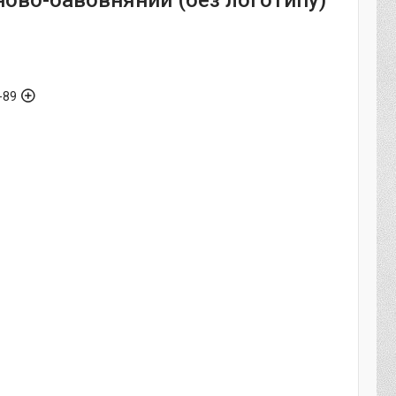
ново-бавовняний (без логотипу)
-89