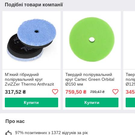
Подібні товари компанії
М'який гібридний
Твердий полірувальний
Тве
полірувальний круг
круг Cartec Green Orbital
полі
ZviZZer Thermo Anthrazit
Ø150 мм
Ø12
Soft Ø80/90 мм
317,52
759,50
345
₴
₴
799,47 ₴
Купити
Купити
Про нас
97% позитивних з 1372 відгуків за рік