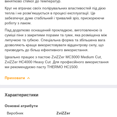
винятково стійкої до температур.
Круг не втрачає своїх полірувальних властивостей під дією
тепла і не розм'якшується в процесі експлуатації. Це
забезпечує дуже стабільний і тривалий зріз, прискорюючи
роботу з лаком.
Пад додатково оснащений прокладкою, виготовленою із
суміші піни з закритими порами та гуми, яка розміщена між
липучкою та губкою. Спеціальна форма та збільшена вага
дозволяють краще використовувати відцентрову силу, що
призводить до більш ефективного використання.
Ідеально працює з пастою ZviZZer MC3000 Medium Cut,
ZviZZer HC4000 Heavy Cut. Для професійного використання
ми рекомендуємо пасту THERMO HC1500.
Приховати
Характеристики
Основні атрибути
Виробник
ZviZZer