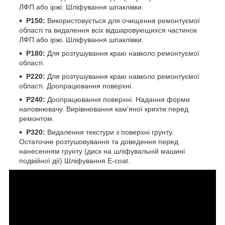
ЛФП або іржі. Шліфування шпаклівки.
P150:
Використовується для очищення ремонтуємої
області та видалення всіх відшаровующихся частинок
ЛФП або іржі. Шліфування шпаклівки.
P180:
Для розтушування краю навколо ремонтуємої
області.
P220:
Для розтушування краю навколо ремонтуємої
області. Доопрацювання поверхні.
P240:
Доопрацювання поверхні. Надання форми
наповнювачу. Вирівнювання кам'яної крихти перед
ремонтом.
P320:
Видалення текстури з поверхні грунту.
Остаточне розтушовування та доведення перед
нанесенням грунту (диск на шліфувальній машині
подвійної дії) Шліфування E-coat.