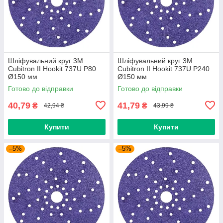
Шліфувальний круг 3M
Шліфувальний круг 3M
Cubitron II Hookit 737U P80
Cubitron II Hookit 737U P240
Ø150 мм
Ø150 мм
Готово до відправки
Готово до відправки
40,79
41,79
₴
₴
42,94 ₴
43,99 ₴
Купити
Купити
–5%
–5%