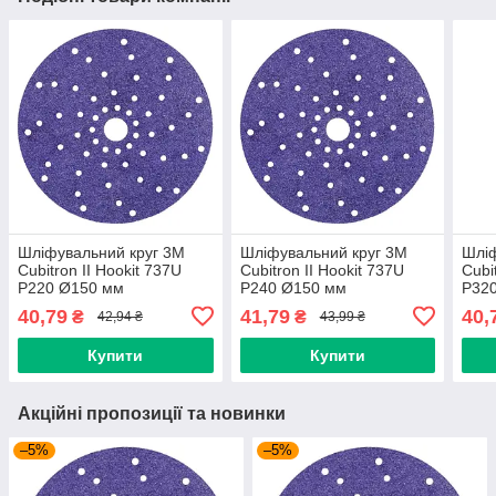
Шліфувальний круг 3M
Шліфувальний круг 3M
Шліф
Cubitron II Hookit 737U
Cubitron II Hookit 737U
Cubi
P220 Ø150 мм
P240 Ø150 мм
P32
40,79
41,79
40,
₴
₴
42,94 ₴
43,99 ₴
Купити
Купити
Акційні пропозиції та новинки
–5%
–5%