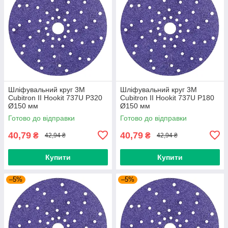
Шліфувальний круг 3M
Шліфувальний круг 3M
Cubitron II Hookit 737U P320
Cubitron II Hookit 737U P180
Ø150 мм
Ø150 мм
Готово до відправки
Готово до відправки
40,79
40,79
₴
₴
42,94 ₴
42,94 ₴
Купити
Купити
–5%
–5%