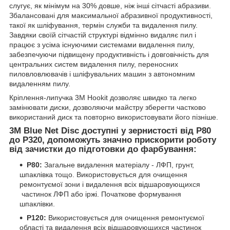
слугує, як мінімум на 30% довше, ніж інші сітчасті абразиви.
Збалансовані для максимальної абразивної продуктивності,
такої як шліфування, термін служби та видалення пилу.
Завдяки своїй сітчастій структурі відмінно видаляє пил і
працює з усіма існуючими системами видалення пилу,
забезпечуючи підвищену продуктивність і довговічність для
центральних систем видалення пилу, переносних
пиловловлювачів і шліфувальних машин з автономним
видаленням пилу.
Кріплення-липучка 3M Hookit дозволяє швидко та легко
замінювати диски, дозволяючи майстру зберегти частково
використаний диск та повторно використовувати його пізніше.
3M Blue Net Disc доступні у зернистості від P80
до P320, допоможуть значно прискорити роботу
від зачистки до підготовки до фарбування:
P80:
Загальне видалення матеріалу - ЛФП, грунт,
шпаклівка тощо. Використовується для очищення
ремонтуємої зони і видалення всіх відшаровующихся
частинок ЛФП або іржі. Початкове формування
шпаклівки.
P120:
Використовується для очищення ремонтуємої
області та видалення всіх відшаровующихся частинок