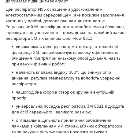
допомагає підвищити комфорт.
Цей респіратор N95 оснащений удосконаленим
електростатичним середовищем, яке посилює захоплення
частинок у повітрі, дозволяючи вам дихати легше.
Регульований M-noseclip допомагає забезпечити безпечне,
індивідуальне ущільнення – покладіться на надійний захист
респіратора 3M з клапаном Cool Flow 8511.
висока якість фільтруючого матеріалу та технології
фільтрації 3М, що забезпечують високу ефективність
очищення повітря при низькому опорі дихання, навіть
при важкій фізичній роботі;
наявність клапана видиху 360°, що знижує опір
дихання, регулює температуру та вологість усередині
респіратора;
чашоподібна форма створює зручний внутрішній
простір;
універсальна посадка респіратора 3М 8511 підходить
для осіб середнього і великого розміру;
оптимальна щільність прилягання забезпечена
лямками з кріпленням у 4 точках, м'яким обтюратором
та за рахунок регульованого носового затиску з