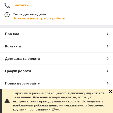
Контакти
Сьогодні вихідний
Показати весь графік роботи
Про нас
Контакти
Доставка та оплата
Графік роботи
Повна версія сайту
Зараз ми в режимі повноцінного відпочинку від кліків та
Сайт створено на маркетплейсі
Prom.ua
замовлень. Але наші товари чергують, готові до
екстремальних пригод у вашому кошику. Заглядайте у
найближчий робочий день, ми чекатимемо з безмежно
Політика конфіденційності
крутими пропозиціями 😉🚗.