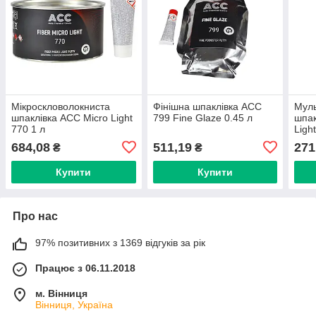
Мікроскловолокниста
Фінішна шпаклівка ACC
Муль
шпаклівка ACC Micro Light
799 Fine Glaze 0.45 л
шпак
770 1 л
Light
684,08
511,19
271
₴
₴
Купити
Купити
Про нас
97% позитивних з 1369 відгуків за рік
Працює з 06.11.2018
м. Вінниця
Вінниця, Україна